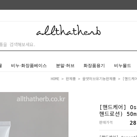
물
비누·화장품베이스
분말·허브
화장품용기
비누몰드
HOME
>
완제품
>
올댓허브유기농완제품
> [핸드케어]
[핸드케어] Os
핸드로션) 50m
28
판매가격