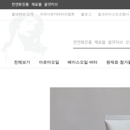
천연화장품 재료몰 올댓허브
올댓허브 소개
국제아로마테라피협회
블로그
필크라이스트조향사
전체보기
아로마오일
베이스오일·버터
원재료·첨가