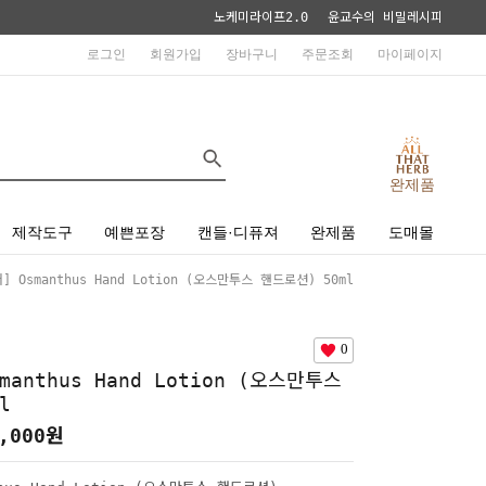
노케미라이프2.0
윤교수의 비밀레시피
로그인
회원가입
장바구니
주문조회
마이페이지
완제품
제작도구
예쁜포장
캔들·디퓨져
완제품
도매몰
 Osmanthus Hand Lotion (오스만투스 핸드로션) 50ml
0
manthus Hand Lotion (오스만투스
l
,000
원