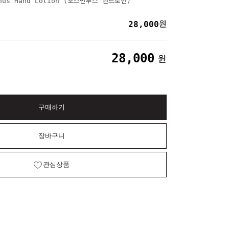
hus Hand Lotion (오스만투스 핸드로션)
28,000
원
28,000
원
구매하기
장바구니
관심상품