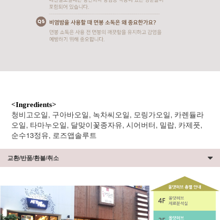
<Ingredients>
청비고오일, 구아바오일, 녹차씨오일, 모링가오일, 카렌듈라
오일, 타마누오일, 달맞이꽃종자유, 시어버터, 밀랍, 카제풋,
순수13정유, 로즈앱솔루트
교환/반품/환불/취소