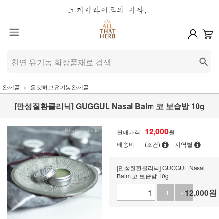
완제품
올댓허브유기농완제품
[만성질환클리닉] GUGGUL Nasal Balm 코 보습밤 10g
12,000
판매가격
원
배송비
(조건)
지역별
[만성질환클리닉] GUGGUL Nasal
Balm 코 보습밤 10g
12,000
원
+1
-1