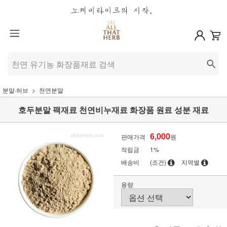
분말·허브
천연분말
호두분말 팩재료 천연비누재료 화장품 원료 성분 재료
6,000
판매가격
원
적립금
1%
배송비
(조건)
지역별
용량