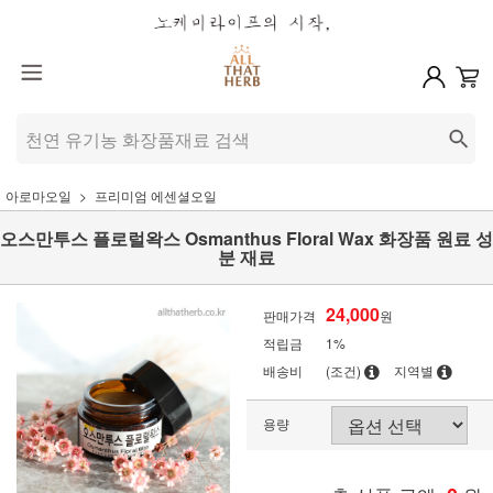
아로마오일
프리미엄 에센셜오일
오스만투스 플로럴왁스 Osmanthus Floral Wax 화장품 원료 성
분 재료
24,000
판매가격
원
적립금
1%
배송비
(조건)
지역별
용량