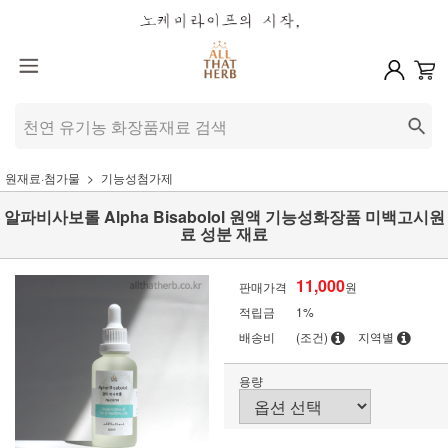
원재료·첨가물
기능성첨가제
알파비사보롤 Alpha Bisabolol 원액 기능성화장품 미백고시원
료 성분 재료
11,000
판매가격
원
적립금
1%
배송비
(조건)
지역별
용량