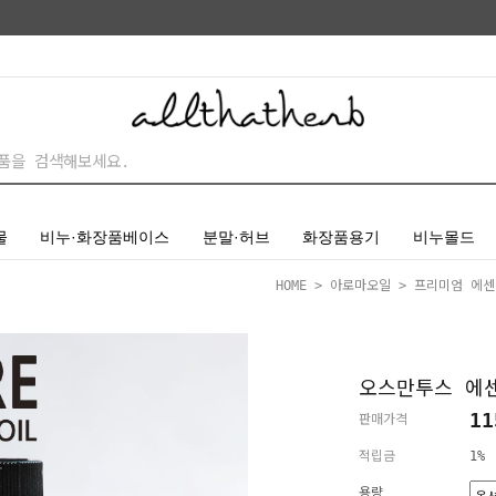
물
비누·화장품베이스
분말·허브
화장품용기
비누몰드
HOME
>
아로마오일
>
프리미엄 에
오스만투스 에센셜
11
판매가격
적립금
1%
용량