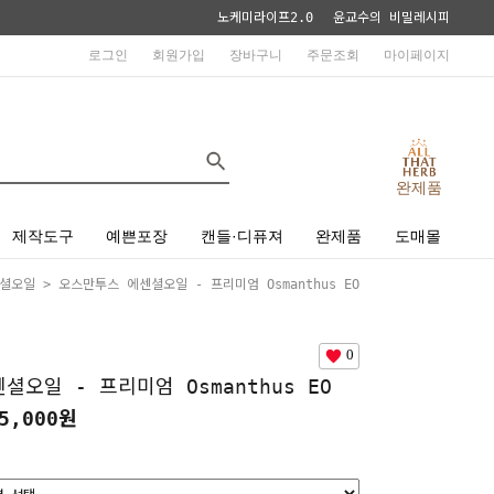
노케미라이프2.0
윤교수의 비밀레시피
로그인
회원가입
장바구니
주문조회
마이페이지
완제품
제작도구
예쁜포장
캔들·디퓨져
완제품
도매몰
센셜오일
> 오스만투스 에센셜오일 - 프리미엄 Osmanthus EO
0
오일 - 프리미엄 Osmanthus EO
5,000원