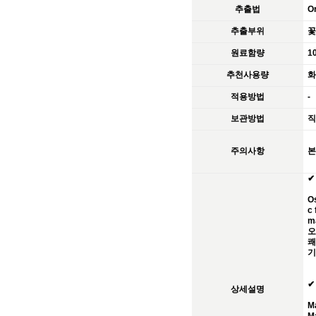
추출법
Or
추출부위
꽃
원료함량
1
추천사용량
화
적용방법
-
보관방법
직
주의사항
본
✔
Os
c 
ma
오
쾌
기
✔
상세설명
Ma