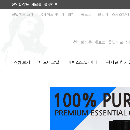
천연화장품 재료몰 올댓허브
올댓허브 소개
국제아로마테라피협회
블로그
필크라이스트조향사
전체보기
아로마오일
베이스오일·버터
원재료·첨가