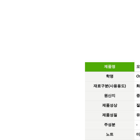
제품명
오
학명
O
재료구분(사용용도)
화
원산지
중
제품성상
짙
제품성질
유
주성분
-
노트
미