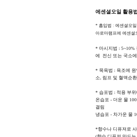
에센셜오일 활용법
* 흡입법 :
에센셜오일 
아로마램프에 에센셜오일
* 마시지법 : 5~
에 전신 또는 국소
* 목욕법 : 욕조에 
소, 림프 및 혈액순환
* 습포법 : 적용 부
온습포 - 더운 물 1
결림
냉습포 - 차가운 물 
*향수나 디퓨져로 사용
(향수 디퓨져 만드는