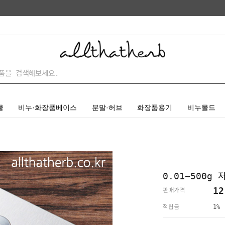
물
비누·화장품베이스
분말·허브
화장품용기
비누몰드
0.01~500g 
12
판매가격
적립금
1%