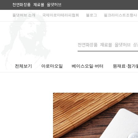
천연화장품 재료몰 올댓허브
올댓허브 소개
국제아로마테라피협회
블로그
필크라이스트조향사
전체보기
아로마오일
베이스오일·버터
원재료·첨가