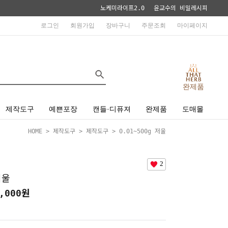
노케미라이프2.0
윤교수의 비밀레시피
로그인
회원가입
장바구니
주문조회
마이페이지
완제품
제작도구
예쁜포장
캔들·디퓨져
완제품
도매몰
HOME
>
제작도구
>
제작도구
> 0.01~500g 저울
2
저울
,000
원