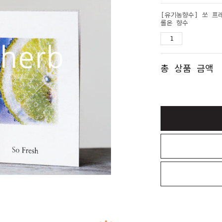
[유기농향수] 쏘 프레
롤온 향수
총 상품 금액