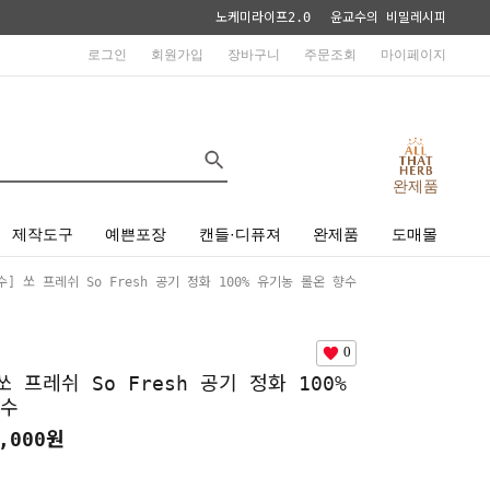
노케미라이프2.0
윤교수의 비밀레시피
로그인
회원가입
장바구니
주문조회
마이페이지
완제품
제작도구
예쁜포장
캔들·디퓨져
완제품
도매몰
] 쏘 프레쉬 So Fresh 공기 정화 100% 유기농 롤온 향수
0
 프레쉬 So Fresh 공기 정화 100%
향수
,000
원