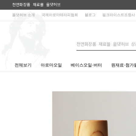
천연화장품 재료몰 올댓허브
올댓허브 소개
국제아로마테라피협회
블로그
필크라이스트조향사
전체보기
아로마오일
베이스오일·버터
원재료·첨가