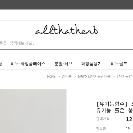
물
비누·화장품베이스
분말·허브
화장품용기
비누몰드
HOME
>
완제품
>
올댓허브유기농완제품
> [유기농향수
[유기농향수] 쏘
유기농 롤온 
12
판매가격
적립금
1%