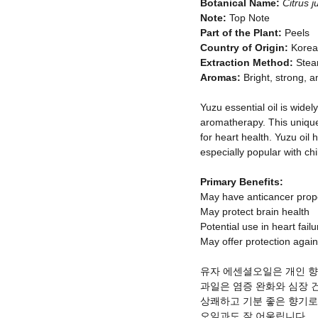
Botanical Name:
Citrus j
Note:
Top Note
Part of the Plant:
Peels
Country of Origin:
Korea
Extraction Method:
Stea
Aromas:
Bright, strong, a
Yuzu essential oil is wid
aromatherapy. This unique 
for heart health. Yuzu oil
especially popular with chi
Primary Benefits:
May have anticancer prop
May protect brain health
Potential use in heart fail
May offer protection again
유자 에센셜오일은 개인 향
과일은 염증 완화와 심장 
상쾌하고 기분 좋은 향기로
오일과도 잘 어울립니다.