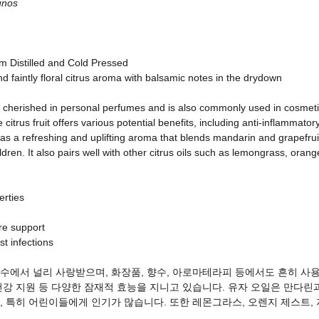
unos
m Distilled and Cold Pressed
nd faintly floral citrus aroma with balsamic notes in the drydown
ely cherished in personal perfumes and is also commonly used in cosmet
citrus fruit offers various potential benefits, including anti-inflammato
 has a refreshing and uplifting aroma that blends mandarin and grapefrui
ldren. It also pairs well with other citrus oils such as lemongrass, orang
erties
ure support
st infections
수에서 널리 사랑받으며, 화장품, 향수, 아로마테라피 등에서도 흔히 사용
건강 지원 등 다양한 잠재적 효능을 지니고 있습니다. 유자 오일은 만다린
, 특히 어린이들에게 인기가 많습니다. 또한 레몬그라스, 오렌지 제스트, 