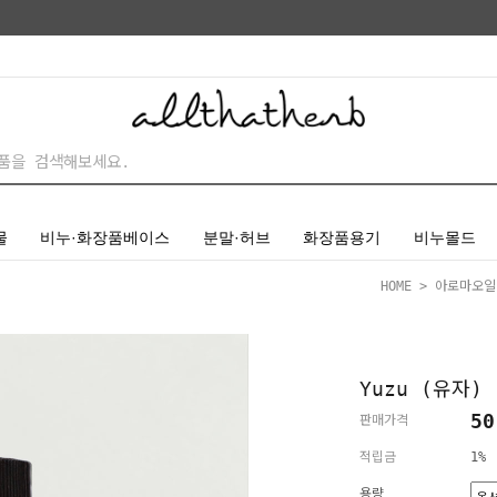
물
비누·화장품베이스
분말·허브
화장품용기
비누몰드
HOME
>
아로마오일
Yuzu (유자)
50
판매가격
적립금
1%
용량