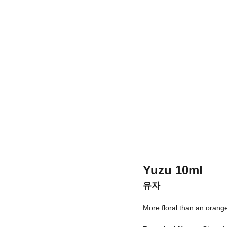
Yuzu
10ml
유자
More floral than an orange