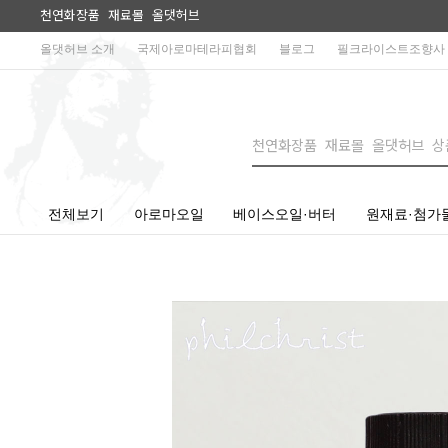
천연화장품 재료몰 올댓허브
올댓허브 소개
국제아로마테라피협회
블로그
필크라이스트조향사
전체보기
아로마오일
베이스오일·버터
원재료·첨가