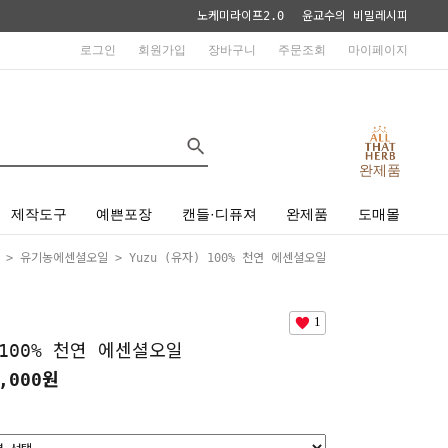
노케미라이프2.0
윤교수의 비밀레시피
로그인
회원가입
장바구니
주문조회
마이페이지
완제품
제작도구
예쁜포장
캔들·디퓨져
완제품
도매몰
>
유기농에센셜오일
> Yuzu (유자) 100% 천연 에센셜오일
1
 100% 천연 에센셜오일
,000원