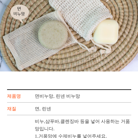
제품명
면비누망, 린넨 비누망
재질
면, 린넨
비누,샴푸바,클렌징바 등을 넣어 사용하는 거품
망입니다.
1.거품망에 수제비누를 넣어주세요.