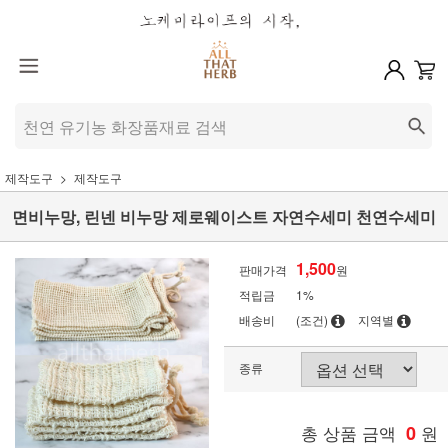
제작도구
제작도구
면비누망, 린넨 비누망 제로웨이스트 자연수세미 천연수세미
1,500
판매가격
원
적립금
1%
배송비
(조건)
지역별
종류
총 상품 금액
0
원