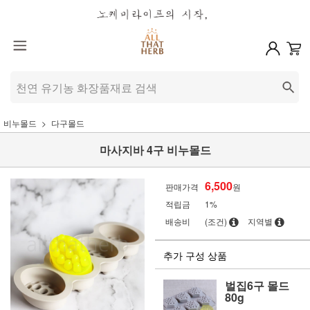
비누몰드
다구몰드
마사지바 4구 비누몰드
6,500
판매가격
원
적립금
1%
배송비
(조건)
지역별
추가 구성 상품
벌집6구 몰드
80g