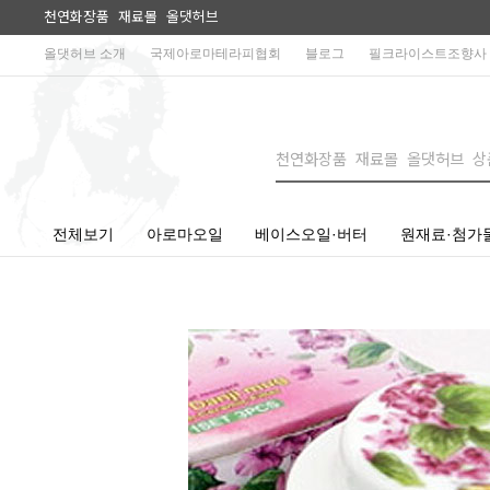
천연화장품 재료몰 올댓허브
올댓허브 소개
국제아로마테라피협회
블로그
필크라이스트조향사
전체보기
아로마오일
베이스오일·버터
원재료·첨가