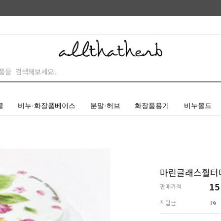
물
비누·화장품베이스
분말·허브
화장품용기
비누몰드
마린글래스휠터
15
판매가격
적립금
1%