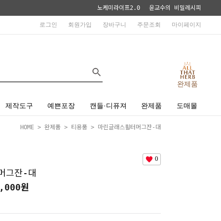
노케미라이프2.0
윤교수의 비밀레시피
로그인
회원가입
장바구니
주문조회
마이페이지
완제품
제작도구
예쁜포장
캔들·디퓨져
완제품
도매몰
HOME
>
완제품
>
티용품
> 마린글래스휠터머그잔-대
0
머그잔-대
,000
원