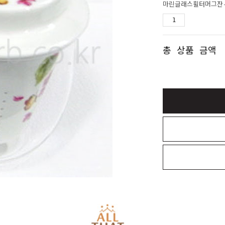
마린글래스휠터머그잔
총 상품 금액