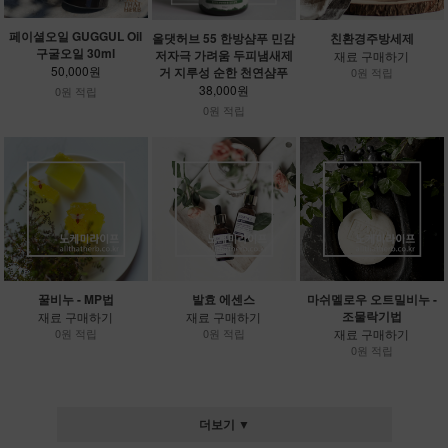
페이셜오일 GUGGUL Oil
올댓허브 55 한방샴푸 민감
친환경주방세제
구굴오일 30ml
저자극 가려움 두피냄새제
재료 구매하기
50,000원
거 지루성 순한 천연샴푸
0원 적립
38,000원
0원 적립
0원 적립
꿀비누 - MP법
발효 에센스
마쉬멜로우 오트밀비누 -
조물락기법
재료 구매하기
재료 구매하기
0원 적립
0원 적립
재료 구매하기
0원 적립
더보기 ▼