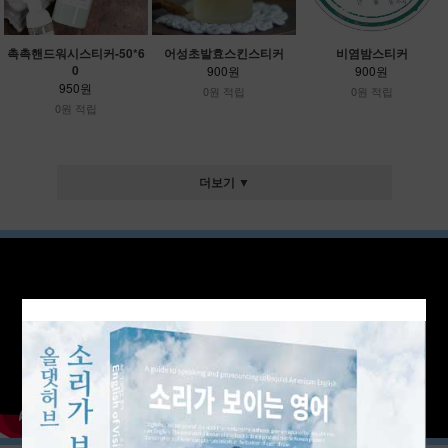
촉촉핸드워시스티커-50*6
어성초발효스킨스티커
비염밤스티커
0
900원
900원
950원
0원 적립
0원 적립
0원 적립
더보기 ▼