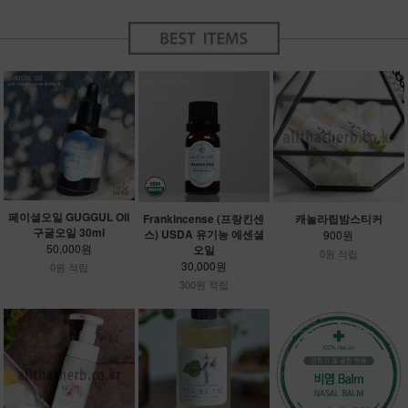
페이셜오일 GUGGUL Oil
Frankincense (프랑킨센
캐놀라립밤스티커
구굴오일 30ml
스) USDA 유기농 에센셜
900원
50,000원
오일
0원 적립
30,000원
0원 적립
300원 적립