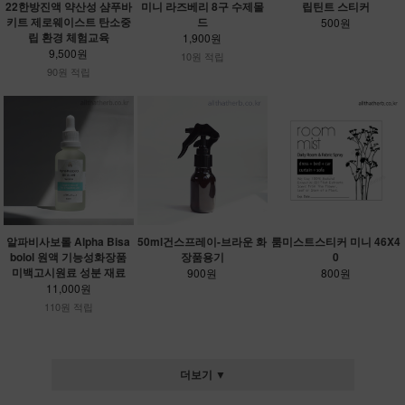
22한방진액 약산성 샴푸바
미니 라즈베리 8구 수제몰
립틴트 스티커
키트 제로웨이스트 탄소중
드
500원
립 환경 체험교육
1,900원
9,500원
10원 적립
90원 적립
알파비사보롤 Alpha Bisa
50ml건스프레이-브라운 화
룸미스트스티커 미니 46X4
bolol 원액 기능성화장품
장품용기
0
미백고시원료 성분 재료
900원
800원
11,000원
110원 적립
더보기 ▼