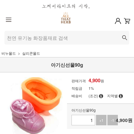
비누몰드
실리콘몰드
아기신선물90g
4,900
판매가격
원
적립금
1%
배송비
(조건)
지역별
아기신선물90g
4,900
원
+1
-1