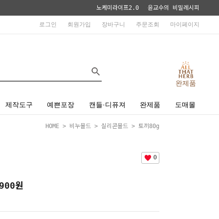
노케미라이프2.0
윤교수의 비밀레시피
로그인
회원가입
장바구니
주문조회
마이페이지
완제품
제작도구
예쁜포장
캔들·디퓨져
완제품
도매몰
HOME
>
비누몰드
>
실리콘몰드
> 토끼80g
0
900
원