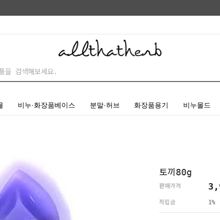
물
비누·화장품베이스
분말·허브
화장품용기
비누몰드
토끼80g
3,
판매가격
적립금
1%