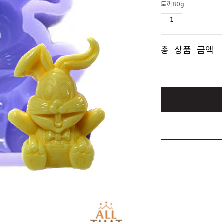
토끼80g
총 상품 금액