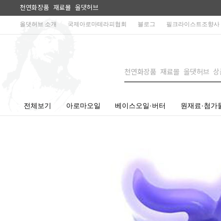
천연화장품 재료몰 올댓허브
올댓허브 소개
국제아로마테라피협회
블로그
필크라이스트조향사
전체보기
아로마오일
베이스오일·버터
원재료·첨가