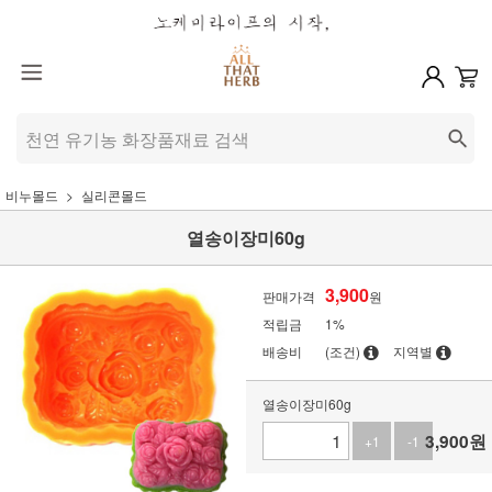
비누몰드
실리콘몰드
열송이장미60g
3,900
판매가격
원
적립금
1%
배송비
(조건)
지역별
열송이장미60g
3,900
원
+1
-1