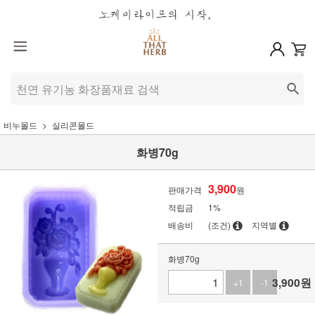
비누몰드
실리콘몰드
화병70g
3,900
판매가격
원
적립금
1%
배송비
(조건)
지역별
화병70g
3,900
원
+1
-1