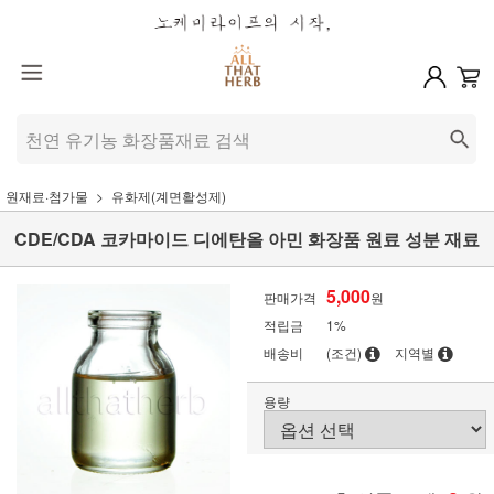
원재료·첨가물
유화제(계면활성제)
CDE/CDA 코카마이드 디에탄올 아민 화장품 원료 성분 재료
5,000
판매가격
원
적립금
1%
배송비
(조건)
지역별
용량