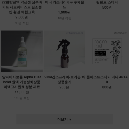
22한방진액 약산성 샴푸바
미니 라즈베리 8구 수제몰
립틴트 스티커
키트 제로웨이스트 탄소중
드
500원
립 환경 체험교육
1,900원
9,500원
10원 적립
90원 적립
알파비사보롤 Alpha Bisa
50ml건스프레이-브라운 화
룸미스트스티커 미니 46X4
bolol 원액 기능성화장품
장품용기
0
미백고시원료 성분 재료
900원
800원
11,000원
110원 적립
더보기 ▼