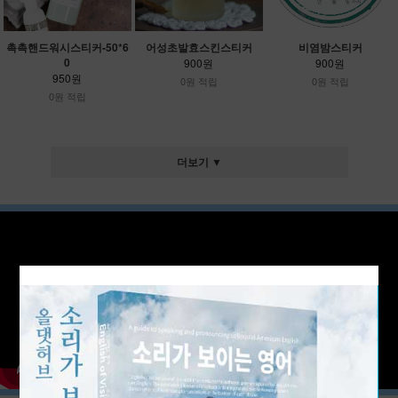
촉촉핸드워시스티커-50*6
어성초발효스킨스티커
비염밤스티커
0
900원
900원
950원
0원 적립
0원 적립
0원 적립
더보기 ▼