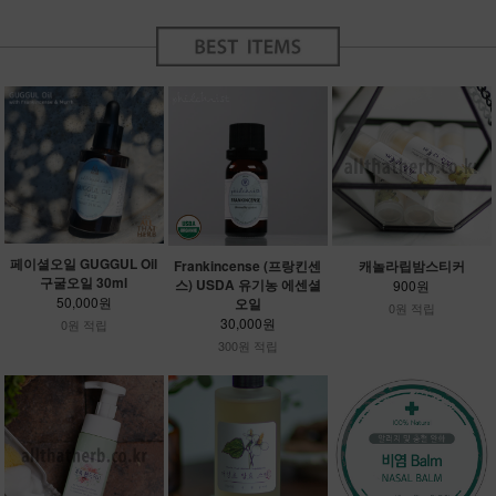
페이셜오일 GUGGUL Oil
Frankincense (프랑킨센
캐놀라립밤스티커
구굴오일 30ml
스) USDA 유기농 에센셜
900원
50,000원
오일
0원 적립
30,000원
0원 적립
300원 적립