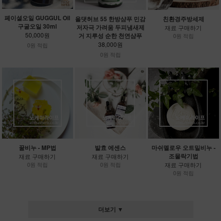
페이셜오일 GUGGUL Oil
올댓허브 55 한방샴푸 민감
친환경주방세제
구굴오일 30ml
저자극 가려움 두피냄새제
재료 구매하기
50,000원
거 지루성 순한 천연샴푸
0원 적립
38,000원
0원 적립
0원 적립
꿀비누 - MP법
발효 에센스
마쉬멜로우 오트밀비누 -
조물락기법
재료 구매하기
재료 구매하기
0원 적립
0원 적립
재료 구매하기
0원 적립
더보기 ▼