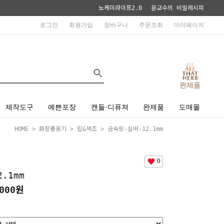
노케미라이프2.0
윤교수의 비밀레시피
로그인
회원가입
장바구니
주문조회
마이페이지
완제품
제작도구
예쁜포장
캔들·디퓨져
완제품
도매몰
HOME
>
화장품용기
>
립&색조
> 금속링-실버-12.1mm
0
.1mm
000원