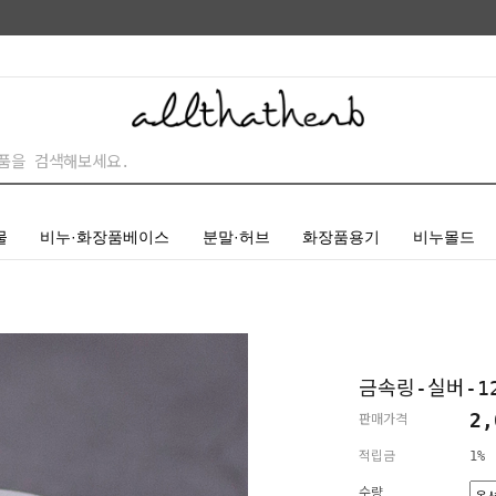
물
비누·화장품베이스
분말·허브
화장품용기
비누몰드
금속링-실버-12
2,
판매가격
적립금
1%
수량