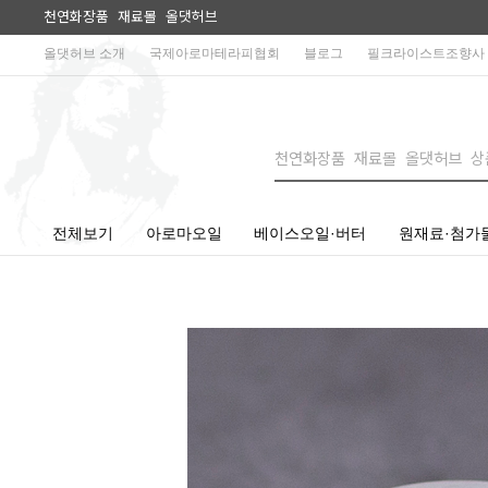
천연화장품 재료몰 올댓허브
올댓허브 소개
국제아로마테라피협회
블로그
필크라이스트조향사
전체보기
아로마오일
베이스오일·버터
원재료·첨가