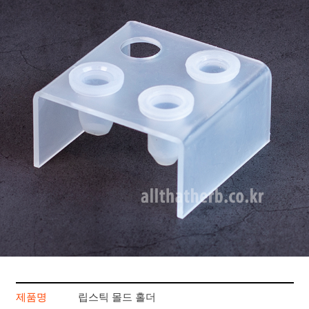
제품명
립스틱 몰드 홀더