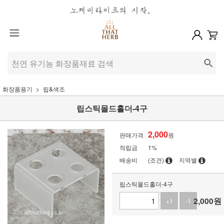
화장품용기
립&색조
립스틱몰드홀더-4구
2,000
판매가격
원
적립금
1%
배송비
(조건)
지역별
립스틱몰드홀더-4구
2,000
원
+1
-1