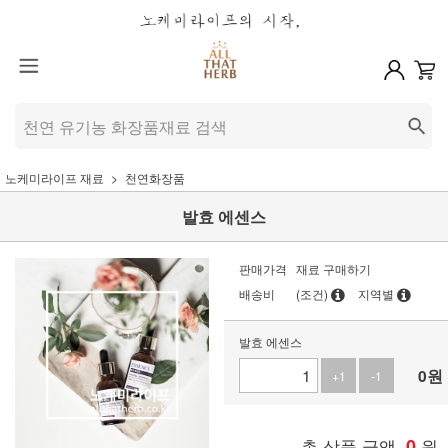
노케미라이프 재료
천연화장품
발효 에센스
판매가격
재료 구매하기
배송비
(조건)
지역별
발효 에센스
0
원
+1
-1
총 상품 금액
0
원