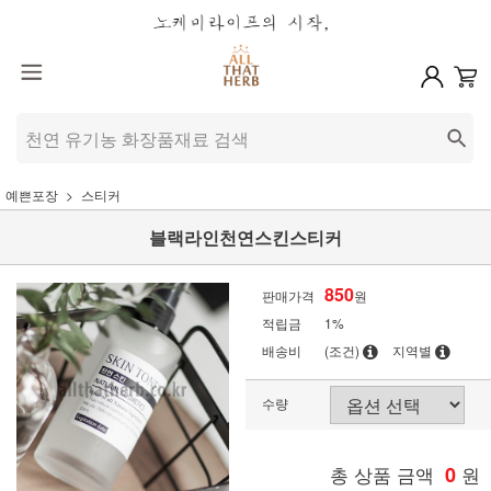
예쁜포장
스티커
블랙라인천연스킨스티커
850
판매가격
원
적립금
1%
배송비
(조건)
지역별
수량
총 상품 금액
0
원