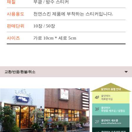
재질
무광 / 방수 스티커
사용용도
천연스킨 제품에 부착하는 스티커입니다.
판매단위
10장 / 50장
사이즈
가로 10cm * 세로 5cm
교환/반품/환불/취소