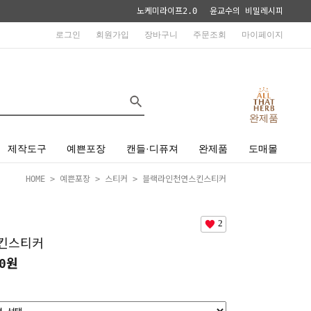
노케미라이프2.0
윤교수의 비밀레시피
로그인
회원가입
장바구니
주문조회
마이페이지
완제품
제작도구
예쁜포장
캔들·디퓨져
완제품
도매몰
HOME
>
예쁜포장
>
스티커
> 블랙라인천연스킨스티커
2
킨스티커
50원