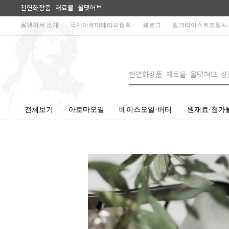
천연화장품 재료몰 올댓허브
올댓허브 소개
국제아로마테라피협회
블로그
필크라이스트조향사
전체보기
아로마오일
베이스오일·버터
원재료·첨가