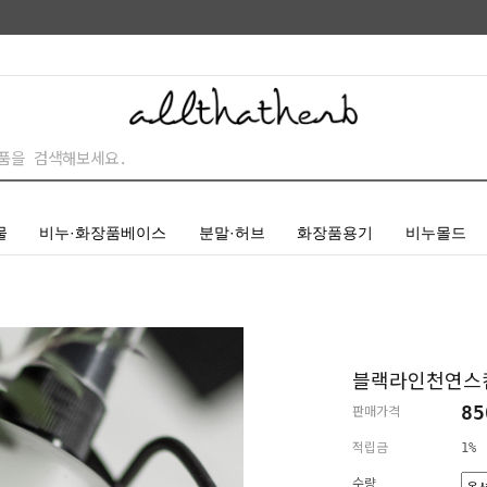
물
비누·화장품베이스
분말·허브
화장품용기
비누몰드
블랙라인천연스
8
판매가격
적립금
1%
수량