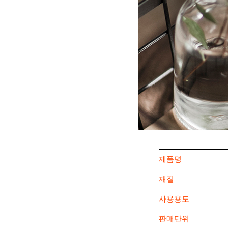
제품명
재질
사용용도
판매단위