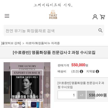
[올댓허브 강좌]
아로마/화장품/비누 자격증
[수료증반] 명품화장품 전문강사 2 과정 수시모집
550,000
판매가격
원
배송비
(조건)
지역별
[수료증반] 명품화장품 전문강사 2 과
정 수시모집
550,000
원
+1
-1