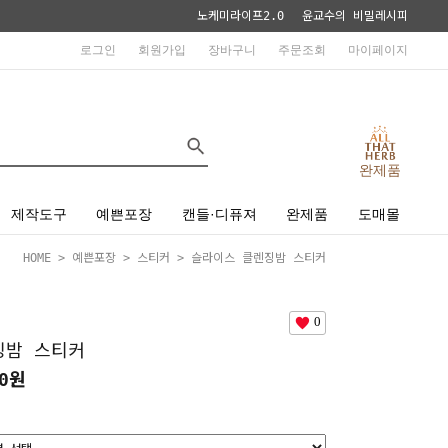
노케미라이프2.0
윤교수의 비밀레시피
로그인
회원가입
장바구니
주문조회
마이페이지
완제품
제작도구
예쁜포장
캔들·디퓨져
완제품
도매몰
HOME
>
예쁜포장
>
스티커
> 슬라이스 클렌징밤 스티커
0
징밤 스티커
20원