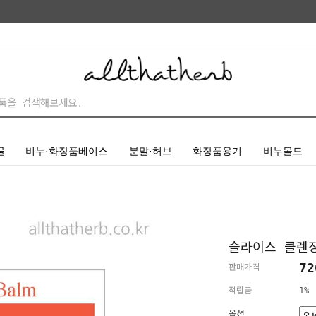
물
비누·화장품베이스
분말·허브
화장품용기
비누몰드
슬라이스 클렌
7
판매가격
적립금
1%
옵션