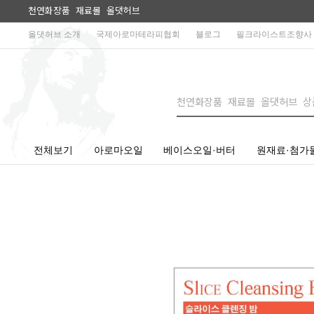
천연화장품 재료몰 올댓허브
올댓허브 소개
국제아로마테라피협회
블로그
필크라이스트조향사
전체보기
아로마오일
베이스오일·버터
원재료·첨가