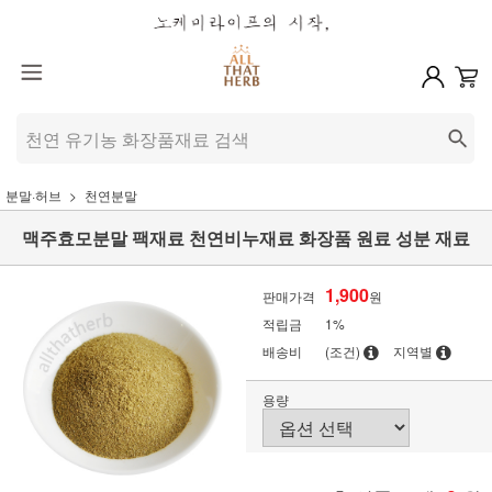
분말·허브
천연분말
맥주효모분말 팩재료 천연비누재료 화장품 원료 성분 재료
1,900
판매가격
원
적립금
1%
배송비
(조건)
지역별
용량