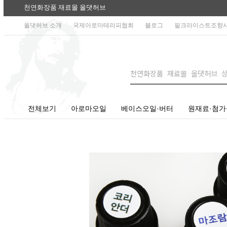
천연화장품 재료몰 올댓허브
올댓허브 소개
국제아로마테라피협회
블로그
필크라이스트조향
전체보기
아로마오일
베이스오일·버터
원재료·첨가