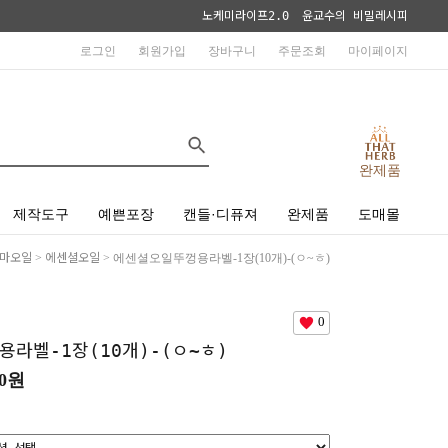
노케미라이프2.0
윤교수의 비밀레시피
로그인
회원가입
장바구니
주문조회
마이페이지
완제품
제작도구
예쁜포장
캔들·디퓨져
완제품
도매몰
마오일
>
에센셜오일
> 에센셜오일뚜껑용라벨-1장(10개)-(ㅇ~ㅎ)
0
라벨-1장(10개)-(ㅇ~ㅎ)
00원