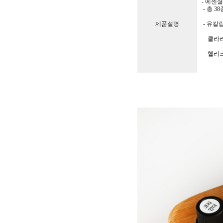
- 에센셜
- 총 3
제품설명
- 유칼립
클라리세이
헬리크