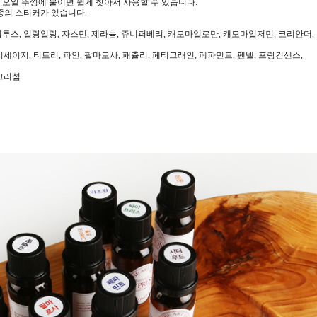
 오일 뚜껑에 붙이면 쉽게 찾아서 사용할 수 있습니다.
8종의 스티커가 있습니다.
투스, 일랑일랑, 자스민, 제라늄, 쥬니퍼베리, 캐모마일로만, 캐모마일저먼, 코리안더,
지, 티트리, 파인, 팔마로사, 패츌리, 페티그래인, 페파민트, 펜넬, 프랑킨센스,
리섬