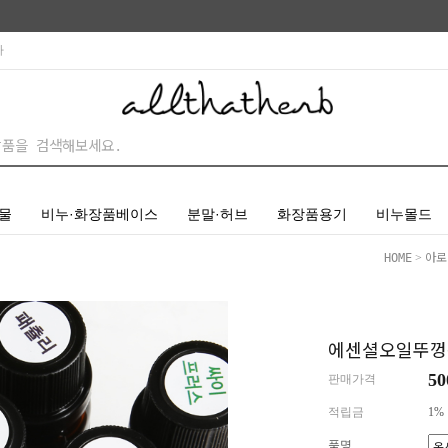
사
물
비누·화장품베이스
분말·허브
화장품용기
비누몰드
HOME
>
아로
에센셜오일뚜껑용
5
판매가격
적립금
1%
품명