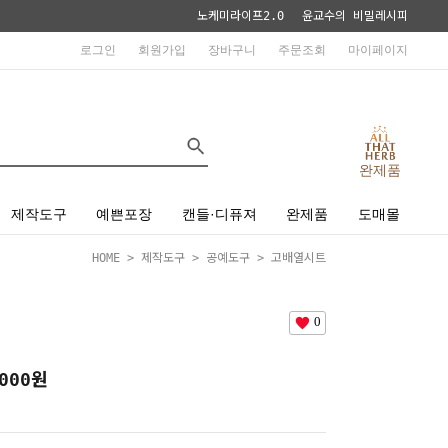
노케미라이프2.0
윤교수의 비밀레시피
로그인
회원가입
장바구니
주문조회
마이페이지
완제품
제작도구
예쁜포장
캔들·디퓨져
완제품
도매몰
HOME
>
제작도구
>
공예도구
> 고배열시트
0
000
원