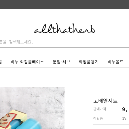
물
비누·화장품베이스
분말·허브
화장품용기
비누몰드
고배열시트
9,
판매가격
적립금
1%