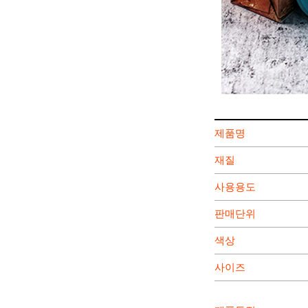
제품명
재질
사용용도
판매단위
색상
사이즈