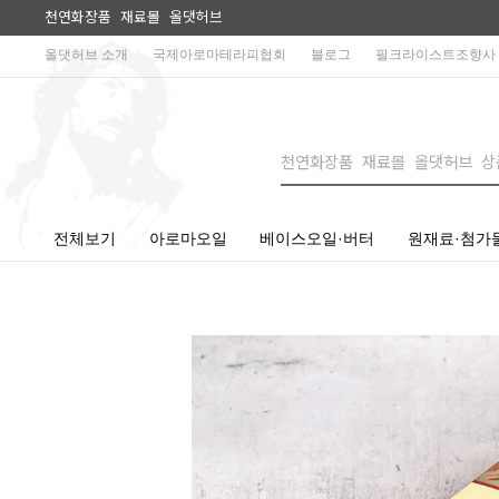
천연화장품 재료몰 올댓허브
올댓허브 소개
국제아로마테라피협회
블로그
필크라이스트조향사
전체보기
아로마오일
베이스오일·버터
원재료·첨가