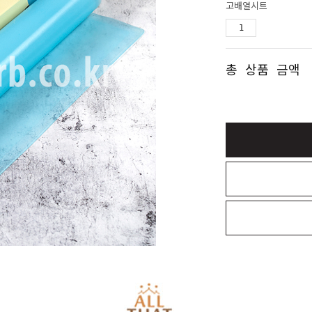
고배열시트
총 상품 금액