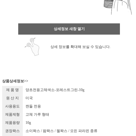
상세정보 새창 열기
상세 정보를 확대해 보실 수 있습니다.
상품상세정보>>
제 품 명
양초전용고체색소-포레스트그린-10g
원 산 지
미국
사용용도
캔들 전용
제품제형
고체 가루 형태
제품용량
10g
권장왁스
소이왁스 / 팜왁스 / 젤왁스 / 모든 파라핀 종류