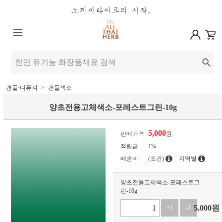
캔들·디퓨져
캔들색소
양초전용고체색소-포레스트그린-10g
5,000
판매가격
원
적립금
1%
배송비
(조건)
지역별
양초전용고체색소-포레스트그
린-10g
5,000
원
+1
-1