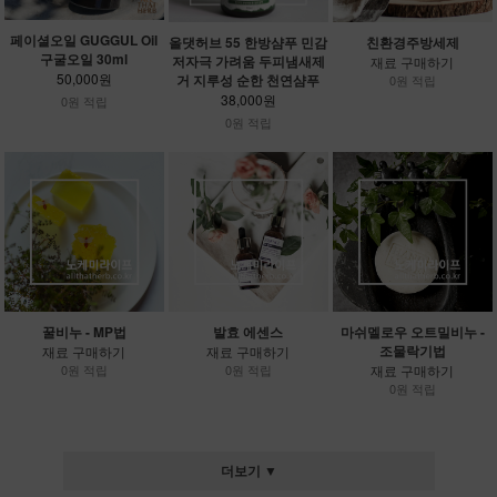
페이셜오일 GUGGUL Oil
올댓허브 55 한방샴푸 민감
친환경주방세제
구굴오일 30ml
저자극 가려움 두피냄새제
재료 구매하기
50,000원
거 지루성 순한 천연샴푸
0원 적립
38,000원
0원 적립
0원 적립
꿀비누 - MP법
발효 에센스
마쉬멜로우 오트밀비누 -
조물락기법
재료 구매하기
재료 구매하기
0원 적립
0원 적립
재료 구매하기
0원 적립
더보기 ▼