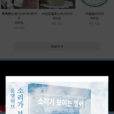
촉촉핸드워시스티커-50*6
어성초발효스킨스티커
비염밤스티커
0
900원
900원
950원
0원 적립
0원 적립
0원 적립
더보기 ▼