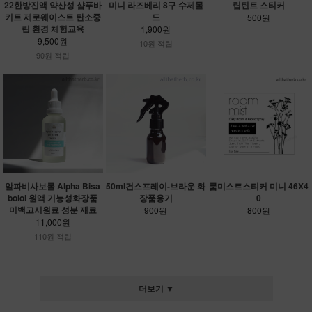
22한방진액 약산성 샴푸바
미니 라즈베리 8구 수제몰
립틴트 스티커
키트 제로웨이스트 탄소중
드
500원
립 환경 체험교육
1,900원
9,500원
10원 적립
90원 적립
알파비사보롤 Alpha Bisa
50ml건스프레이-브라운 화
룸미스트스티커 미니 46X4
bolol 원액 기능성화장품
장품용기
0
미백고시원료 성분 재료
900원
800원
11,000원
110원 적립
더보기 ▼