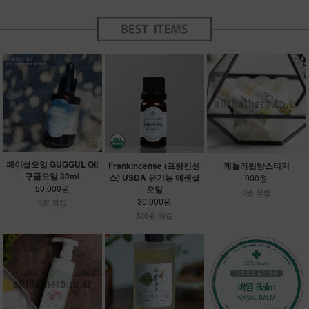
페이셜오일 GUGGUL Oil
Frankincense (프랑킨센
캐놀라립밤스티커
구굴오일 30ml
스) USDA 유기농 에센셜
900원
50,000원
오일
0원 적립
30,000원
0원 적립
300원 적립