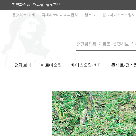
천연화장품 재료몰 올댓허브
올댓허브 소개
국제아로마테라피협회
블로그
필크라이스트조향사
전체보기
아로마오일
베이스오일·버터
원재료·첨가