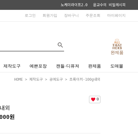
노케미라이프2.0
윤교수의 비밀레시피
로그인
회원가입
장바구니
주문조회
마이페이지
완제품
제작도구
예쁜포장
캔들·디퓨져
완제품
도매몰
HOME
>
제작도구
>
공예도구
> 초록이끼-100g내외
0
g내외
000
원