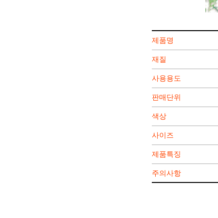
제품명
재질
사용용도
판매단위
색상
사이즈
제품특징
주의사항