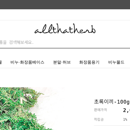
물
비누·화장품베이스
분말·허브
화장품용기
비누몰드
초록이끼-100
2,
판매가격
적립금
1%