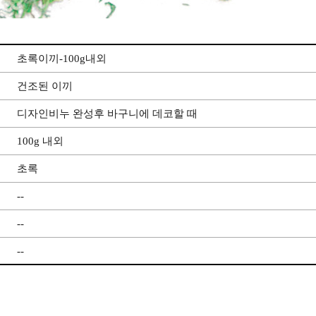
초록이끼-100g내외
건조된 이끼
디자인비누 완성후 바구니에 데코할 때
100g 내외
초록
--
--
--