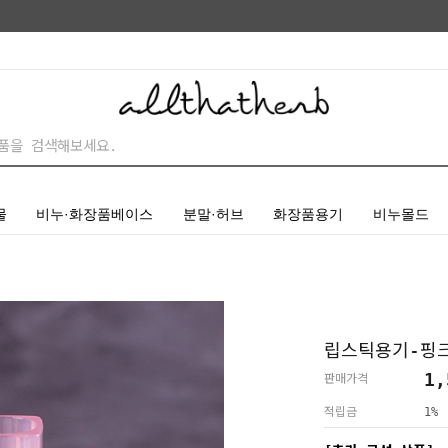
물
비누·화장품베이스
분말·허브
화장품용기
비누몰드
립스틱용기-핑크
1,
판매가격
적립금
1%