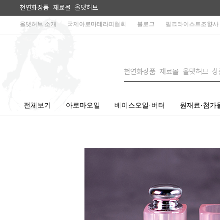
천연화장품 재료몰 올댓허브
올댓허브 소개
국제아로마테라피협회
블로그
필크라이스트조향사
전체보기
아로마오일
베이스오일·버터
원재료·첨가