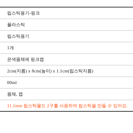
립스틱용기-핑크
플라스틱
립스틱용기
1개
은색몸체에 핑크캡
2cm(지름) x 8cm(높이) x 1.1cm(립스틱지름)
00ml
몸체, 캡
11.1mm 립스틱몰드 2구를 사용하여 립스틱을 만들 수 있어요.