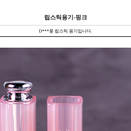
립스틱용기-핑크
D***풍 립스틱 용기입니다.