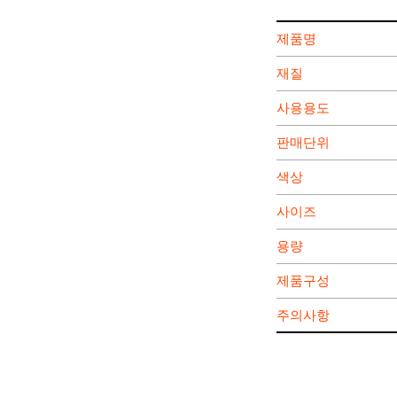
제품명
재질
사용용도
판매단위
색상
사이즈
용량
제품구성
주의사항