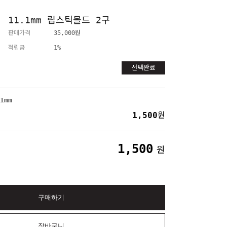
11.1mm 립스틱몰드 2구
판매가격
35,000원
적립금
1%
선택완료
1mm
1,500
원
1,500
원
구매하기
장바구니