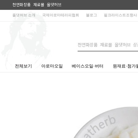
천연화장품 재료몰 올댓허브
올댓허브 소개
국제아로마테라피협회
블로그
필크라이스트조향사
전체보기
아로마오일
베이스오일·버터
원재료·첨가