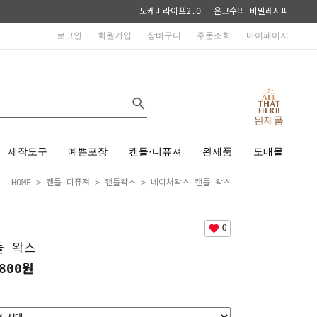
노케미라이프2.0
윤교수의 비밀레시피
로그인
회원가입
장바구니
주문조회
마이페이지
완제품
제작도구
예쁜포장
캔들·디퓨져
완제품
도매몰
HOME
>
캔들·디퓨져
>
캔들왁스
> 네이처왁스 캔들 왁스
0
들 왁스
800원