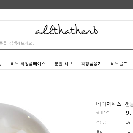
물
비누·화장품베이스
분말·허브
화장품용기
비누몰드
네이처왁스 캔
9,
판매가격
적립금
1%
용량