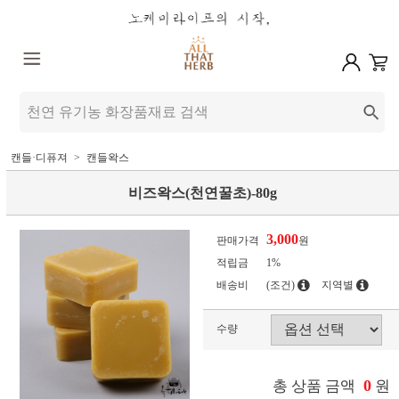
캔들·디퓨져
캔들왁스
비즈왁스(천연꿀초)-80g
3,000
판매가격
원
적립금
1%
배송비
(조건)
지역별
수량
0
총 상품 금액
원