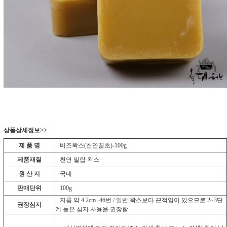
상품상세정보>>
제 품 명
비즈왁스(천연꿀초)-100g
제품재질
천연 밀랍 왁스
원 산 지
국내
판매단위
100g
지름 약 4.2cm -46번 / 일반 왁스보다 끈적임이 있으므로 2~3단
권장심지
계 높은 심지 사용을 권장함.