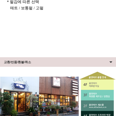
＊펄감에 따른 선택
매트 / 보통펄 / 고펄
교환/반품/환불/취소