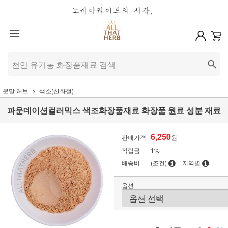
분말·허브
색소(산화철)
파운데이션컬러믹스 색조화장품재료 화장품 원료 성분 재료
6,250
판매가격
원
적립금
1%
배송비
(조건)
지역별
옵션