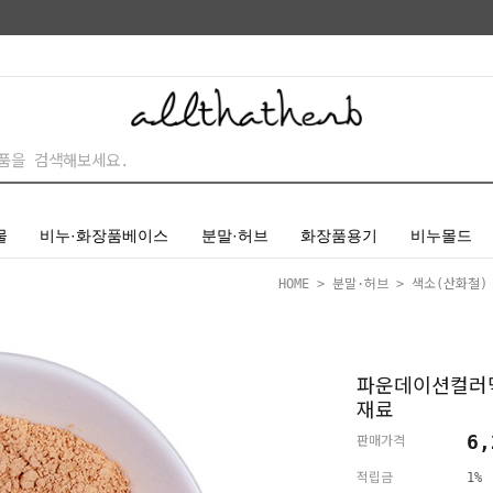
물
비누·화장품베이스
분말·허브
화장품용기
비누몰드
HOME
>
분말·허브
>
색소(산화철)
파운데이션컬러
재료
6,
판매가격
적립금
1%