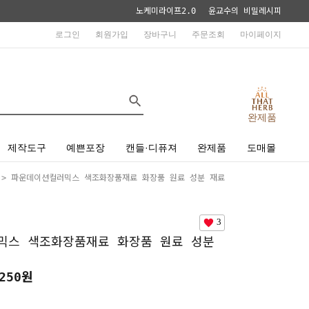
노케미라이프2.0
윤교수의 비밀레시피
로그인
회원가입
장바구니
주문조회
마이페이지
완제품
제작도구
예쁜포장
캔들·디퓨져
완제품
도매몰
> 파운데이션컬러믹스 색조화장품재료 화장품 원료 성분 재료
3
믹스 색조화장품재료 화장품 원료 성분
250원