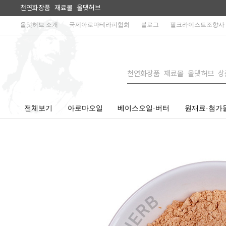
천연화장품 재료몰 올댓허브
올댓허브 소개
국제아로마테라피협회
블로그
필크라이스트조향사
전체보기
아로마오일
베이스오일·버터
원재료·첨가