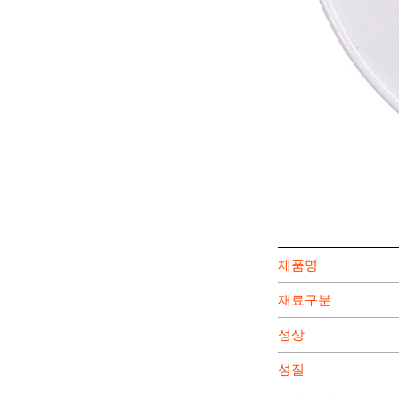
제품명
재료구분
성상
성질