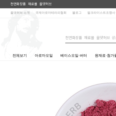
천연화장품 재료몰 올댓허브
올댓허브 소개
국제아로마테라피협회
블로그
필크라이스트조향사
전체보기
아로마오일
베이스오일·버터
원재료·첨가