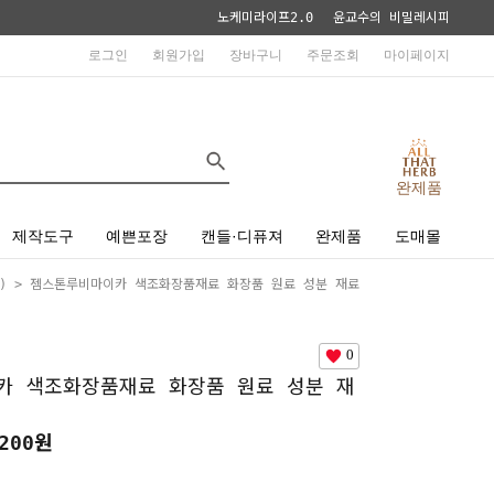
노케미라이프2.0
윤교수의 비밀레시피
로그인
회원가입
장바구니
주문조회
마이페이지
완제품
제작도구
예쁜포장
캔들·디퓨져
완제품
도매몰
)
> 젬스톤루비마이카 색조화장품재료 화장품 원료 성분 재료
0
카 색조화장품재료 화장품 원료 성분 재
200원