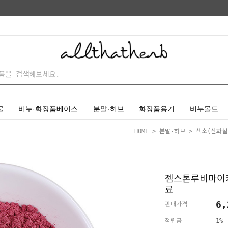
물
비누·화장품베이스
분말·허브
화장품용기
비누몰드
HOME
>
분말·허브
>
색소(산화철
젬스톤루비마이
료
6,
판매가격
적립금
1%