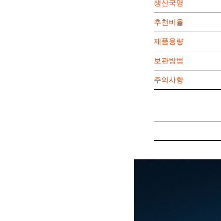
생산국명
추천비율
제품용량
보관방법
주의사항