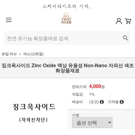
분말·허브
색소(산화철)
징크옥사이드 Zinc Oxide 액상 유용성 Non-Nano 자외선 색조
화장품재료
4,000
판매가격
원
적립금
1%
배송비
(조건)
지역별
수량