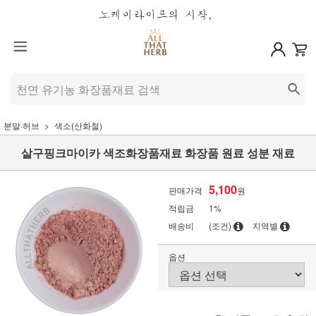
분말·허브
색소(산화철)
살구핑크마이카 색조화장품재료 화장품 원료 성분 재료
5,100
판매가격
원
적립금
1%
배송비
(조건)
지역별
옵션