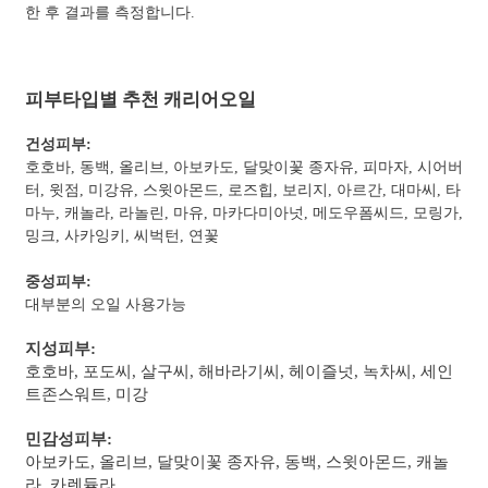
한 후 결과를 측정합니다.
피부타입별 추천 캐리어오일
건성피부:
호호바, 동백, 올리브, 아보카도, 달맞이꽃 종자유, 피마자, 시어버
터, 윗점, 미강유, 스윗아몬드, 로즈힙, 보리지, 아르간, 대마씨, 타
마누, 캐놀라, 라놀린, 마유, 마카다미아넛, 메도우폼씨드, 모링가,
밍크, 사카잉키, 씨벅턴, 연꽃
중성피부:
대부분의 오일 사용가능
지성피부:
호호바, 포도씨, 살구씨, 해바라기씨, 헤이즐넛, 녹차씨, 세인
트존스워트, 미강
민감성피부:
아보카도, 올리브, 달맞이꽃 종자유, 동백, 스윗아몬드, 캐놀
라, 카렌듈라