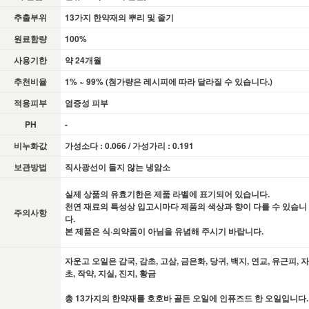
추출부위
13가지 한약재의 뿌리 및 줄기
원료함량
100%
사용기한
약 24개월
추천비율
1% ~ 99% (첨가량은 레시피에 따라 달라질 수 있습니다.)
적용피부
염증성 피부
PH
-
비누화값
가성소다 : 0.066 / 가성가리 : 0.191
보관방법
직사광선이 들지 않는 냉암소
실제 상품의 유효기한은 제품 라벨에 표기되어 있습니다.
천연 재료의 특성상 입고시마다 제품의 색상과 향이 다를 수 있습니
주의사항
다.
본 제품은 식·의약품이 아님을 유념해 주시기 바랍니다.
자운고 오일은 감국, 감초, 고삼, 금은화, 당귀, 백지, 연교, 유근피,
자
초, 작약, 지실, 진지, 황금
총 13가지의 한약재를 호호바 골든 오일에 인퓨즈드 한 오일입니다.