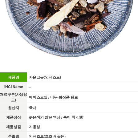
제품명
자운고유(인퓨즈드)
INCI Name
--
재료구분(사용용
베이스오일 / 비누·화장품 원료
도)
원산지
국내
제품성상
붉은색의 맑은 액상 / 특이 취 강함
제품성질
지용성
추출법
인퓨즈드(호호바 골든)