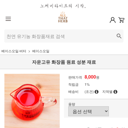
베이스오일·버터
베이스오일
자운고유 화장품 원료 성분 재료
8,000
판매가격
원
적립금
1%
배송비
(조건)
지역별
용량