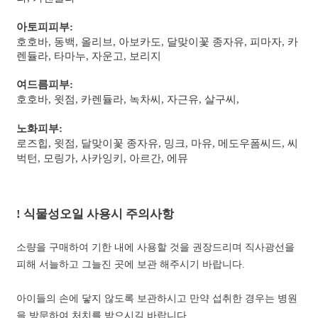
아토피피부:
호호바, 동백, 올리브, 아보카도, 달맞이꽃 종자유, 피마자, 카
렌듈라, 타마누, 자운고, 보리지
여드름피부:
호호바, 윗점, 카렌듈라, 녹차씨, 자근유, 살구씨,
노화피부:
로즈힙, 윗점, 달맞이꽃 종자유, 밍크, 마유, 메도우폼씨드, 씨
벅턴, 모링가, 사카잉키, 아르간, 에뮤
!
식물성오일 사용시 주의사항
소량을 구매하여 기한 내에 사용할 것을 권장드리며 직사광선을
피해 서늘하고 그늘진 곳에 보관 해주시기 바랍니다.
아이들의 손에 닿지 않도록 보관하시고 만약 섭취한 경우는 병원
을 방문하여 처치를 받으시길 바랍니다.