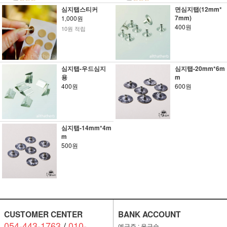
심지탭스티커
면심지탭(12mm*
7mm)
1,000원
400원
10원 적립
심지탭-우드심지
심지탭-20mm*6m
용
m
400원
600원
심지탭-14mm*4m
m
500원
CUSTOMER CENTER
BANK ACCOUNT
054-443-1763
/
010-
예금주 : 윤금순