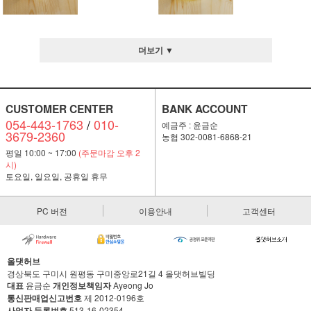
더보기 ▼
CUSTOMER CENTER
BANK ACCOUNT
054-443-1763
/
010-
예금주 : 윤금순
3679-2360
농협 302-0081-6868-21
평일 10:00 ~ 17:00
(주문마감 오후 2
시)
토요일, 일요일, 공휴일 휴무
PC 버전
이용안내
고객센터
올댓허브
경상북도 구미시 원평동 구미중앙로21길 4 올댓허브빌딩
대표
윤금순
개인정보책임자
Ayeong Jo
통신판매업신고번호
제 2012-0196호
사업자 등록번호
513-16-02354