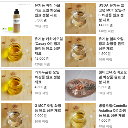
유기농 버진 아보
USDA 유기농 코
카도 오일 화장품
코넛 MCT 오일-C
원료 성분 재료
8 화장품 원료 성
분 재료
5,300원
14,000원
50원 적립
140원 적립
유기농 카하이오일
유기농 암라오일-
(Cacay Oil)-정제
정제 화장품 원료
화장품 원료 성분
성분 재료
재료
4,500원
42,000원
40원 적립
420원 적립
카카두플럼 오일
청비고유,청비고오
화장품 원료 성분
일 화장품 원료 성
재료
분 재료
4,500원
6,500원
40원 적립
60원 적립
G-MCT 오일 화장
병풀오일(Centella
품 원료 성분 재료
Asiatica Oil) 화장
품 원료 성분 재료
9,000원
4,000원
90원 적립
40원 적립