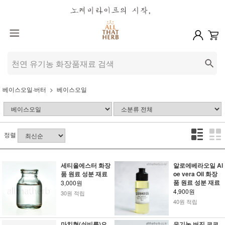
베이스오일·버터
베이스오일
정렬
세티올에스터 화장
알로에베라오일 Al
품 원료 성분 재료
oe vera Oil 화장
품 원료 성분 재료
3,000원
4,900원
30원 적립
40원 적립
마치현(쇠비름)오
유기농 버진 코코