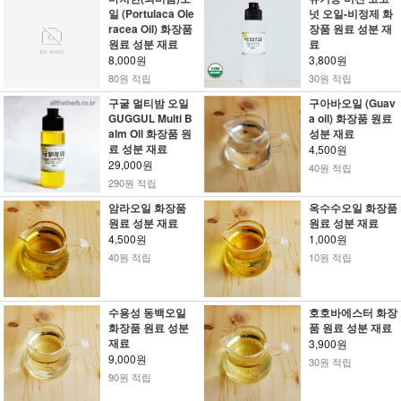
일 (Portulaca Ole
넛 오일-비정제 화
racea Oil) 화장품
장품 원료 성분 재
원료 성분 재료
료
8,000원
3,800원
80원 적립
30원 적립
구굴 멀티밤 오일
구아바오일 (Guav
GUGGUL Multi B
a oil) 화장품 원료
alm Oil 화장품 원
성분 재료
료 성분 재료
4,500원
29,000원
40원 적립
290원 적립
암라오일 화장품
옥수수오일 화장품
원료 성분 재료
원료 성분 재료
4,500원
1,000원
40원 적립
10원 적립
수용성 동백오일
호호바에스터 화장
화장품 원료 성분
품 원료 성분 재료
재료
3,900원
9,000원
30원 적립
90원 적립