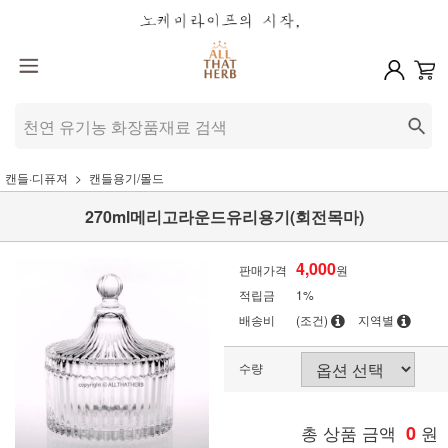
캔들·디퓨져
캔들용기/몰드
270ml메리고라운드유리용기(회전목마)
4,000
판매가격
원
적립금
1%
배송비
(조건)
지역별
수량
총 상품 금액
0
원