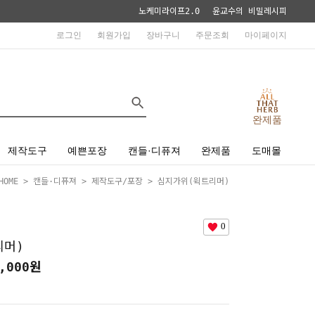
노케미라이프2.0
윤교수의 비밀레시피
로그인
회원가입
장바구니
주문조회
마이페이지
완제품
제작도구
예쁜포장
캔들·디퓨져
완제품
도매몰
HOME
>
캔들·디퓨져
>
제작도구/포장
> 심지가위(윅트리머)
0
리머)
,000
원