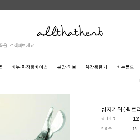
물
비누·화장품베이스
분말·허브
화장품용기
비누몰드
심지가위(윅트
12
판매가격
적립금
1%