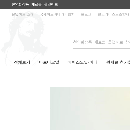
천연화장품 재료몰 올댓허브
올댓허브 소개
국제아로마테라피협회
블로그
필크라이스트조향사
전체보기
아로마오일
베이스오일·버터
원재료·첨가