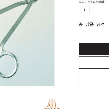
심지가위(윅트리머)
총 상품 금액