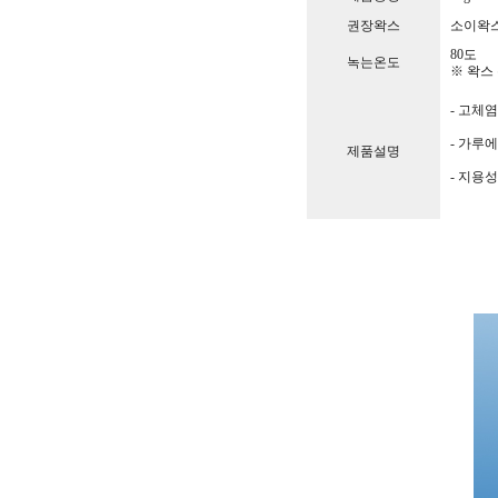
권장왁스
소이왁스 
80도
녹는온도
※ 왁스 
- 고체염
- 가루에
제품설명
- 지용성