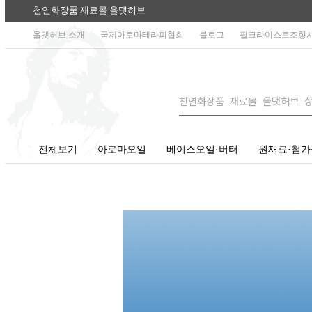
천연화장품 재료몰 올댓허브
올댓허브 소개
국제아로마테라피협회
블로그
필크라이스트조향
전체보기
아로마오일
베이스오일·버터
원재료·첨가