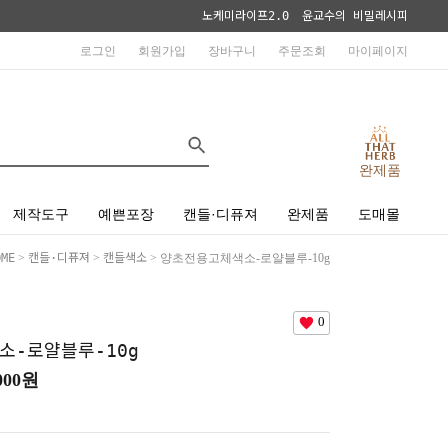
노케미라이프2.0
윤교수의 비밀레시피
로그인
회원가입
장바구니
주문조회
마이페이지
완제품
제작도구
예쁜포장
캔들·디퓨져
완제품
도매몰
OME
>
캔들·디퓨져
>
캔들색소
> 양초전용고체색소-로얄블루-10g
0
소-로얄블루-10g
000
원