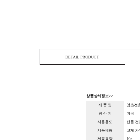
DETAIL PRODUCT
상품상세정보>>
제 품 명
양초전용
원 산 지
미국
사용용도
캔들 전
제품제형
고체 가
제품용량
10g