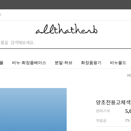
사
물
비누·화장품베이스
분말·허브
화장품용기
비누몰드
H
양초전용고체색
5,
판매가격
적립금
1%