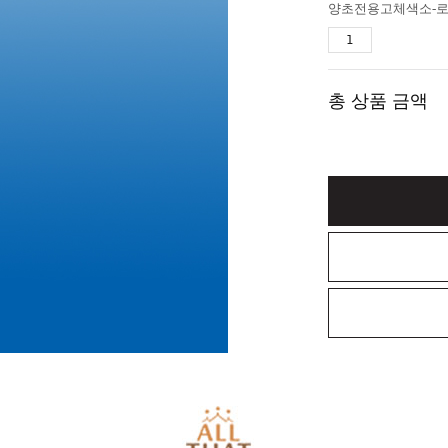
양초전용고체색소-로얄
총 상품 금액