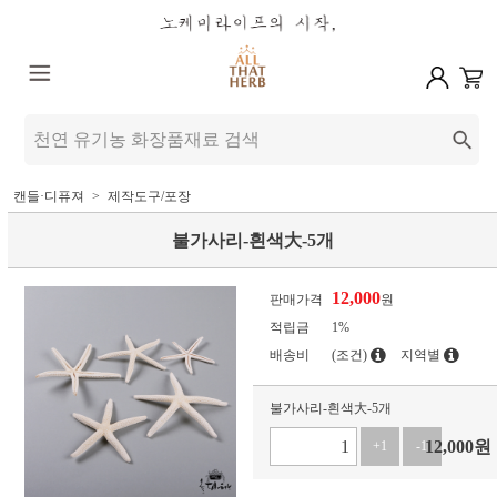
캔들·디퓨져
제작도구/포장
불가사리-흰색大-5개
12,000
판매가격
원
적립금
1%
배송비
(조건)
지역별
불가사리-흰색大-5개
12,000
원
+1
-1