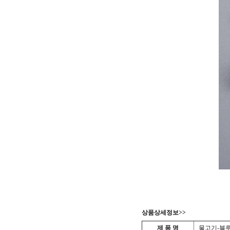
상품상세정보>>
제 품 명
물고기-블루