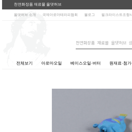
천연화장품 재료몰 올댓허브
올댓허브 소개
국제아로마테라피협회
블로그
필크라이스트조향
전체보기
아로마오일
베이스오일·버터
원재료·첨가