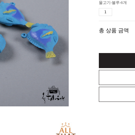
물고기-블루-6개
총 상품 금액