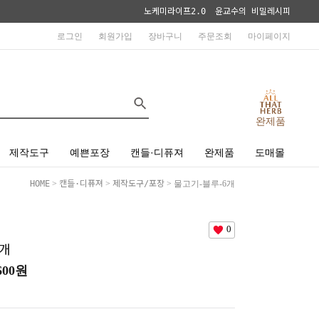
노케미라이프2.0
윤교수의 비밀레시피
로그인
회원가입
장바구니
주문조회
마이페이지
완제품
제작도구
예쁜포장
캔들·디퓨져
완제품
도매몰
HOME
>
캔들·디퓨져
>
제작도구/포장
> 물고기-블루-6개
0
개
600
원