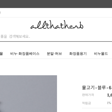
사
물
비누·화장품베이스
분말·허브
화장품용기
비누몰드
물고기-블루-6
1,
판매가격
적립금
1%