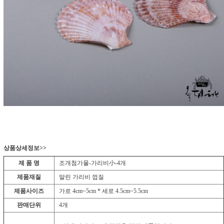
상품상세정보>>
제 품 명
조개첨가물-가리비小-4개
제품재질
말린 가리비 껍질
제품사이즈
가로 4cm~5cm * 세로 4.5cm~5.5cm
판매단위
4개