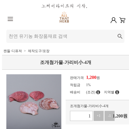
캔들·디퓨져
제작도구/포장
조개첨가물-가리비小-4개
1,200
판매가격
원
적립금
1%
배송비
(조건)
지역별
조개첨가물-가리비小-4개
1,200
원
+1
-1