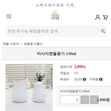
캔들·디퓨져
캔들용기/몰드
마사지캔들용기-150ml
2,800
판매가격
원
적립금
1%
배송비
(조건)
지역별
마사지캔들용기-150ml
2,800
원
+1
-1