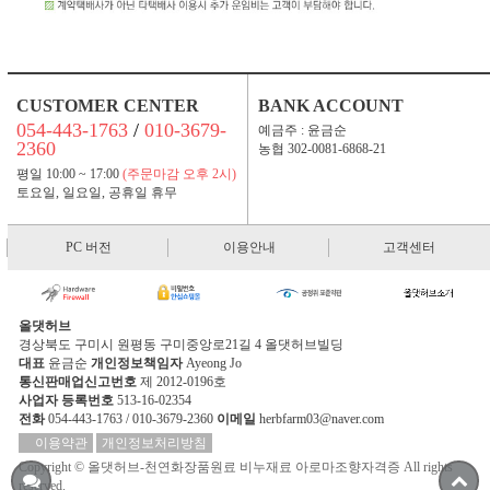
CUSTOMER CENTER
BANK ACCOUNT
054-443-1763
/
010-3679-
예금주 : 윤금순
2360
농협 302-0081-6868-21
평일 10:00 ~ 17:00
(주문마감 오후 2시)
토요일, 일요일, 공휴일 휴무
PC 버전
이용안내
고객센터
올댓허브
경상북도 구미시 원평동 구미중앙로21길 4 올댓허브빌딩
대표
윤금순
개인정보책임자
Ayeong Jo
통신판매업신고번호
제 2012-0196호
사업자 등록번호
513-16-02354
전화
054-443-1763 / 010-3679-2360
이메일
herbfarm03@naver.com
이용약관
개인정보처리방침
Copyright © 올댓허브-천연화장품원료 비누재료 아로마조향자격증 All rights
reserved.